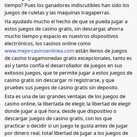
tiempo? Pues los ganadores indiscutibles han sido los
juegos de ruletas y las maquinas tragaperras.
Ha ayudado mucho el hecho de que se pueda jugar a
estos juegos de casino gratis, sin descargar, ahorra
mucho tiempo y espacio es nuestros dispositivos
electrónicos, los casinos online como
www.mejorcasinoenlinea.com
están llenos de juegos
de casino tragamonedas gratis excepcionales, tanto es
así y tanto confía el desarrollador de juegos en sus
exitosos juegos, que te permite jugar a estos juegos de
casino gratis sin descargar ni registrarse, y que
pruebes sus juegos de casino gratis sin deposito.
Esta es una de las grandes ventajas de los juegos de
casino online, la libertada de elegir, la libertad de elegir
donde jugar a qué hora, desde que dispositivo o
descargar juegos de casino gratis, con los que
practicar o decidir si un juego te gusta antes de jugar
por dinero real, total libertad de jugar a los juegos de