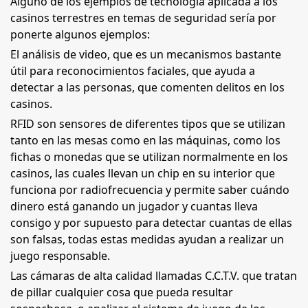
Alguno de los ejemplos de tecnología aplicada a los
casinos terrestres en temas de seguridad sería por
ponerte algunos ejemplos:
El análisis de video, que es un mecanismos bastante
útil para reconocimientos faciales, que ayuda a
detectar a las personas, que comenten delitos en los
casinos.
RFID son sensores de diferentes tipos que se utilizan
tanto en las mesas como en las máquinas, como los
fichas o monedas que se utilizan normalmente en los
casinos, las cuales llevan un chip en su interior que
funciona por radiofrecuencia y permite saber cuándo
dinero está ganando un jugador y cuantas lleva
consigo y por supuesto para detectar cuantas de ellas
son falsas, todas estas medidas ayudan a realizar un
juego responsable.
Las cámaras de alta calidad llamadas C.C.T.V. que tratan
de pillar cualquier cosa que pueda resultar