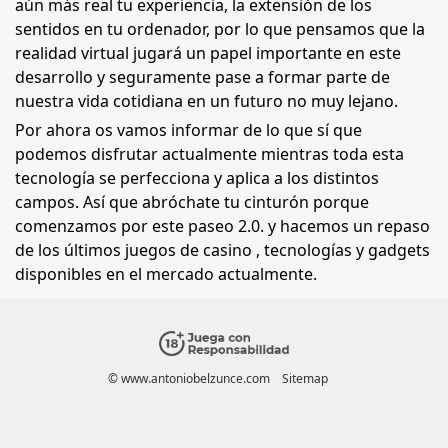
aún más real tu experiencia, la extensión de los
sentidos en tu ordenador, por lo que pensamos que la
realidad virtual jugará un papel importante en este
desarrollo y seguramente pase a formar parte de
nuestra vida cotidiana en un futuro no muy lejano.
Por ahora os vamos informar de lo que sí que
podemos disfrutar actualmente mientras toda esta
tecnología se perfecciona y aplica a los distintos
campos. Así que abróchate tu cinturón porque
comenzamos por este paseo 2.0. y hacemos un repaso
de los últimos juegos de casino , tecnologías y gadgets
disponibles en el mercado actualmente.
© www.antoniobelzunce.com
Sitemap